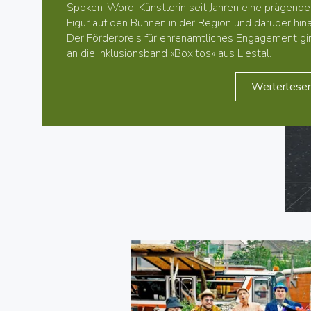
Spoken-Word-Künstlerin seit Jahren eine prägende
Figur auf den Bühnen in der Region und darüber hina
Der Förderpreis für ehrenamtliches Engagement gi
an die Inklusionsband «Boxitos» aus Liestal.
Weiterlese