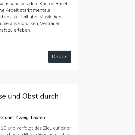
lusionsband aus dem Kanton Basel-
che Arbeit stärkt mentale
 soziale Teilhabe. Musik dient
fühle auszudrücken, Vertrauen
ft zu erleben.
Details
e und Obst durch
 Grüner Zweig, Laufen
19 und verfolgt das Ziel, auf einer
e in Laufen BL die Biodiversität zu