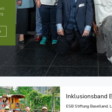
us.
ng
n
Inklusionsband 
ESB Stiftung Baselland, L