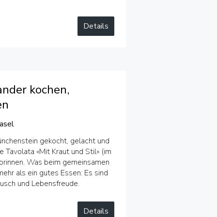
Details
ander kochen,
en
asel
ünchenstein gekocht, gelacht und
 Tavolata «Mit Kraut und Stil» (im
niorinnen. Was beim gemeinsamen
mehr als ein gutes Essen: Es sind
usch und Lebensfreude.
Details