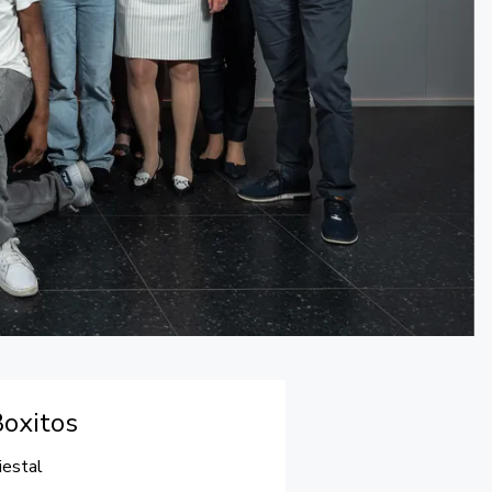
Boxitos
iestal