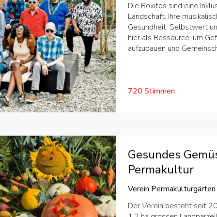
Die Boxitos sind eine Ink
Landschaft. Ihre musikalis
Gesundheit, Selbstwert und
hier als Ressource, um Ge
aufzubauen und Gemeinscha
720 Stimmen
Gesundes Gemüs
Permakultur
Verein Permakulturgärten
Der Verein besteht seit 20
1.2 ha grossen Landparzell